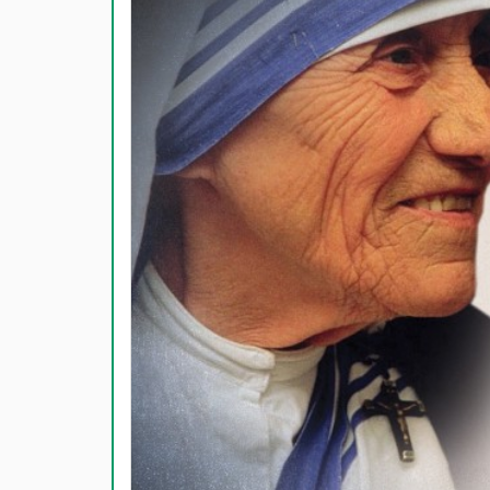
காதல் பொ
மகிழ்ச்ச
பொதுவான
நட்பு பொ
சிரிப்பு 
கடவுள் ப
வாழ்த்து
பண்டிகை வ