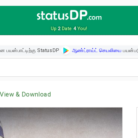
ன பயன்பாட்டிற்கு StatusDP
ஆண்ட்ராய்ட் செயலியை
பயன்பட
ிகள்
View & Download
ளின் பொன்மொழிகள்
ள்
 உத்வேக பொன்மொழிகள்