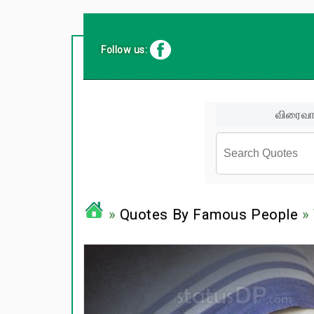
Follow us:
விரைவா
சினிமா வர
»
Quotes By Famous People
» 
பிரபலங்க
பழமொழிக
ஊக்கம் /