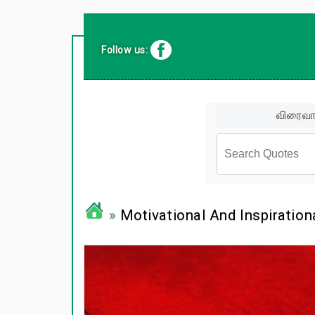
Follow us:
விரைவா
சினிமா வர
»
Motivational And Inspiration
பிரபலங்க
பழமொழிக
ஊக்கம் /