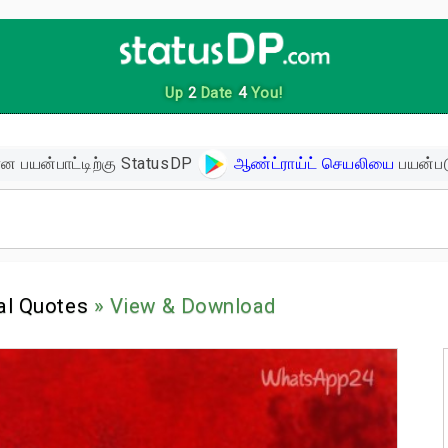
Up
2
Date
4
You!
ன பயன்பாட்டிற்கு StatusDP
ஆண்ட்ராய்ட் செயலியை
பயன்பட
ிகள்
al Quotes
» View & Download
ளின் பொன்மொழிகள்
ள்
 உத்வேக பொன்மொழிகள்