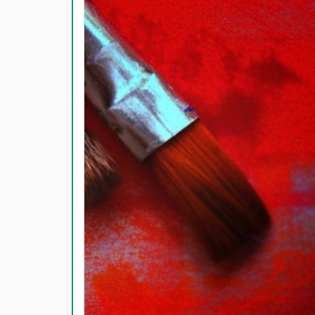
காதல் பொ
மகிழ்ச்ச
பொதுவான
நட்பு பொ
சிரிப்பு 
கடவுள் ப
வாழ்த்து
பண்டிகை வ