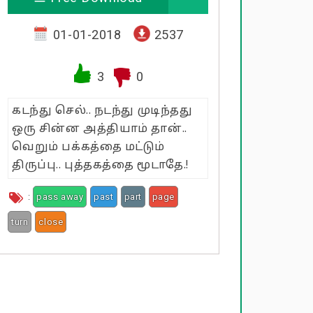
01-01-2018
2537
3
0
கடந்து செல்.. நடந்து முடிந்தது
ஒரு சின்ன அத்தியாம் தான்..
வெறும் பக்கத்தை மட்டும்
திருப்பு.. புத்தகத்தை மூடாதே.!
:
pass away
past
part
page
turn
close