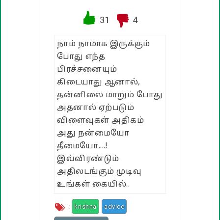
வாழ்த்து பொன்மொழிகள்
31
4
பண்டிகை வாழ்த்துக்கள்
நாம் நாமாக இருக்கும்
போது எந்த
பிரச்சனையும்
கிடையாது ஆனால்,
தன்னிலை மாறும் போது
அதனால் ஏற்படும்
விளைவுகள் அதிகம்
அது நன்மையோ
தீமையோ....!
இவ்விரண்டும்
அதிலடங்கும் முடிவு
உங்கள் கையில்..
:
krishna
advice