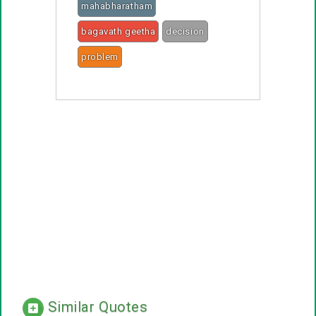
mahabharatham
bagavath geetha
decision
problem
Similar Quotes