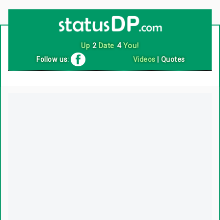
Up
2
Date
4
You!
Follow us:
Videos
|
Quotes