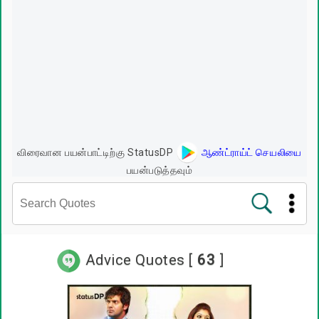
விரைவான பயன்பாட்டிற்கு StatusDP
ஆண்ட்ராய்ட் செயலியை
பயன்படுத்தவும்
சினிமா வரிகள்
Advice Quotes [
63
]
பிரபலங்களின் பொன்மொழிகள்