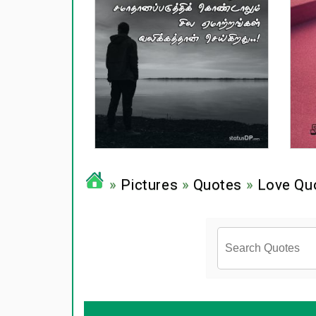
»
Pictures
»
Quotes
»
Love Qu