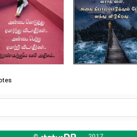
otes
©
2017