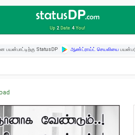
Up
2
Date
4
You!
ன பயன்பாட்டிற்கு StatusDP
ஆண்ட்ராய்ட் செயலியை
பயன்பட
ிகள்
oad
ளின் பொன்மொழிகள்
ள்
 உத்வேக பொன்மொழிகள்