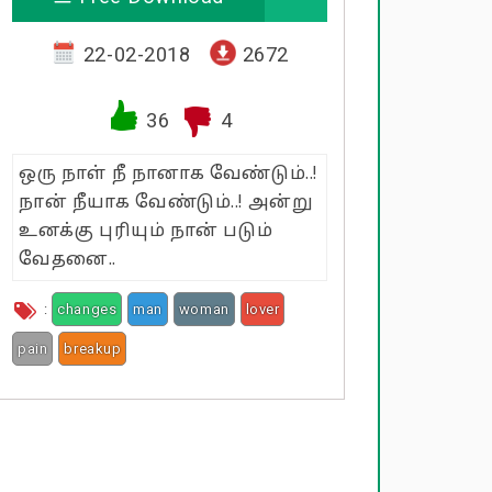
22-02-2018
2672
36
4
ஒரு நாள் நீ நானாக வேண்டும்..!
நான் நீயாக வேண்டும்..! அன்று
உனக்கு புரியும் நான் படும்
வேதனை..
:
changes
man
woman
lover
pain
breakup
feeling