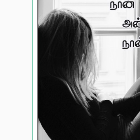
காதல் பொ
மகிழ்ச்ச
பொதுவான
நட்பு பொ
சிரிப்பு 
கடவுள் ப
வாழ்த்து
பண்டிகை வ