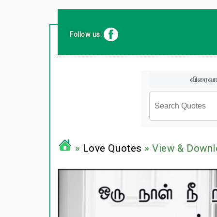
Follow us:
விரைவா
சினிமா வர
»
Love Quotes
» View & Downl
பிரபலங்க
பழமொழிக
ஊக்கம் /