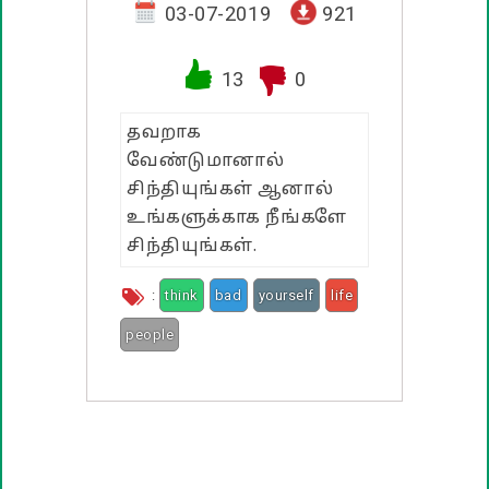
வாழ்த்து பொன்மொழிகள்
03-07-2019
921
பண்டிகை வாழ்த்துக்கள்
13
0
தவறாக
வேண்டுமானால்
சிந்தியுங்கள் ஆனால்
உங்களுக்காக நீங்களே
சிந்தியுங்கள்.
:
think
bad
yourself
life
people