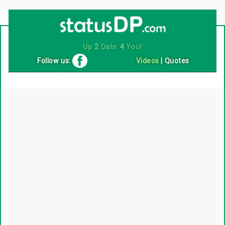
Up
2
Date
4
You!
Follow us:
Videos
|
Quotes