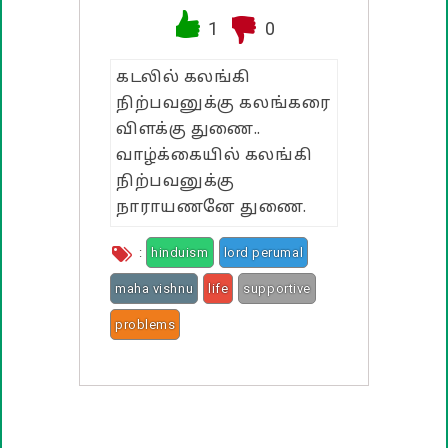
1
0
பண்டிகை வாழ்த்துக்கள்
கடலில் கலங்கி
நிற்பவனுக்கு கலங்கரை
விளக்கு துணை..
வாழ்க்கையில் கலங்கி
நிற்பவனுக்கு
நாராயணனே துணை.
:
hinduism
lord perumal
maha vishnu
life
supportive
problems