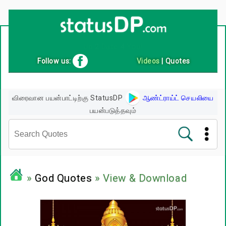
Up
2
Date
4
You!
Follow us:
Videos
|
Quotes
விரைவான பயன்பாட்டிற்கு StatusDP
ஆண்ட்ராய்ட் செயலியை
பயன்படுத்தவும்
சினிமா வரிகள்
»
God Quotes
» View & Download
பிரபலங்களின் பொன்மொழிகள்
பழமொழிகள்