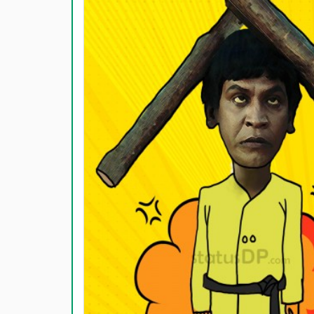
காதல் பொ
மகிழ்ச்ச
பொதுவான
நட்பு பொ
சிரிப்பு 
கடவுள் ப
வாழ்த்து
பண்டிகை வ