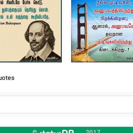
uotes
©
2017