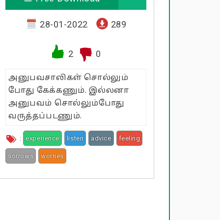
28-01-2022
289
2
0
அனுபவசாலிகள் சொல்லும்
போது கேக்கணும். இல்லனா
அனுபவம் சொல்லும்போது
வருத்தப்படணும்.
:
experience
listen
advice
feeling
sorrows
worries