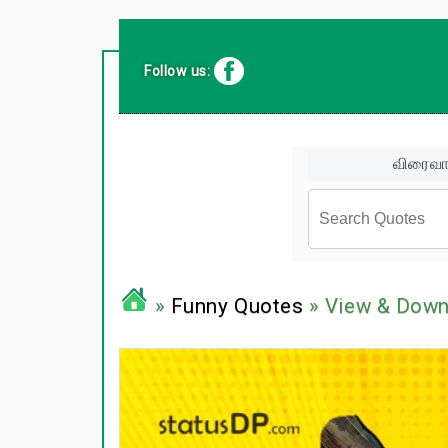
Follow us:
விரைவா
சினிமா வர
»
Funny Quotes
» View & Down
பிரபலங்க
பழமொழிக
ஊக்கம் /