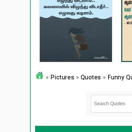
»
Pictures
»
Quotes
»
Funny Q