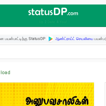
Up
2
Date
4
You!
ன பயன்பாட்டிற்கு StatusDP
ஆண்ட்ராய்ட் செயலியை
பயன்பட
ிகள்
load
ளின் பொன்மொழிகள்
ள்
 உத்வேக பொன்மொழிகள்