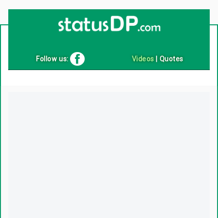
Up
2
Date
4
You!
Follow us:
Videos
|
Quotes