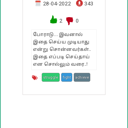
வாழ்த்து பொன்மொழிகள்
28-04-2022
343
பண்டிகை வாழ்த்துக்கள்
2
0
போராடு… இவனால்
இதை செய்ய முடியாது
என்று சொன்னவர்கள்..
இதை எப்படி செய்தாய்
என சொல்லும் வரை..!
:
struggle
fight
achieve