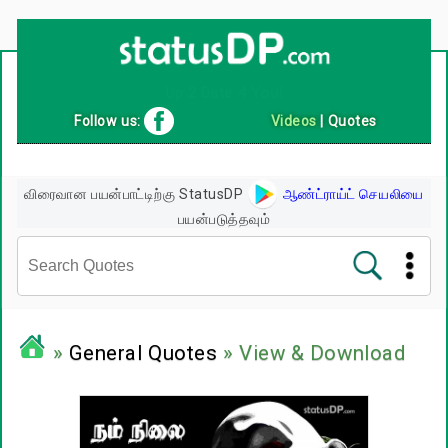
Up
2
Date
4
You!
Follow us:
Videos
|
Quotes
விரைவான பயன்பாட்டிற்கு StatusDP
ஆண்ட்ராய்ட் செயலியை
பயன்படுத்தவும்
சினிமா வரிகள்
»
General Quotes
» View & Download
பிரபலங்களின் பொன்மொழிகள்
பழமொழிகள்