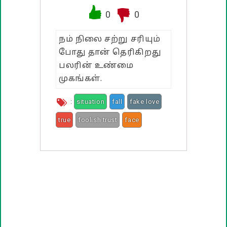
0
0
பண்டிகை வாழ்த்துக்கள்
நம் நிலை சற்று சரியும்
போது தான் தெரிகிறது
பலரின் உண்மை
முகங்கள்.
:
situation
fall
fake love
true
foolish trust
face